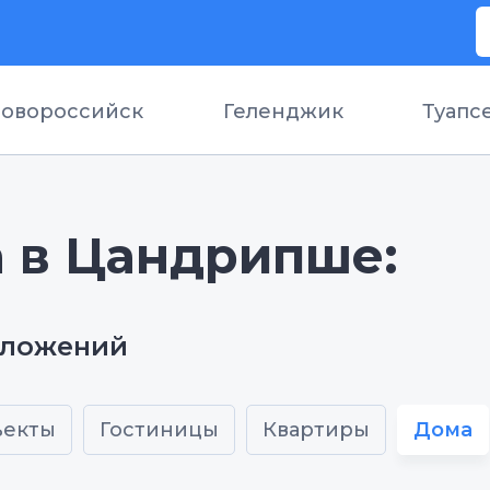
овороссийск
Геленджик
Туапс
а в Цандрипше:
дложений
ъекты
Гостиницы
Квартиры
Дома