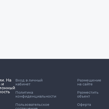
ии. На
Вход в личный
Размещение
 и
кабинет
на сайте
ционный
мость
Политика
Разместить
конфиденциальности
объект
Пользовательское
Оферта
соглашение