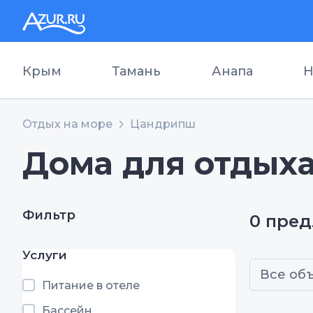
Крым
Тамань
Анапа
Н
Отдых на море
Цандрипш
Дома для отдых
Фильтр
0 пре
Услуги
Все об
Питание в отеле
Бассейн