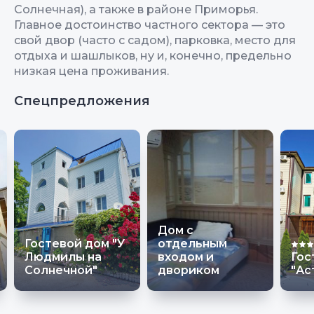
Солнечная), а также в районе Приморья.
Главное достоинство частного сектора — это
свой двор (часто с садом), парковка, место для
отдыха и шашлыков, ну и, конечно, предельно
низкая цена проживания.
Спецпредложения
Дом с
Гостевой дом "У
отдельным
Людмилы на
входом и
Гос
Солнечной"
двориком
"Ас