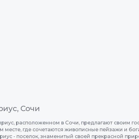
риус, Сочи
Сириус, расположенном в Сочи, предлагают своим г
м месте, где сочетаются живописные пейзажи и бог
иус - поселок, знаменитый своей прекрасной прир