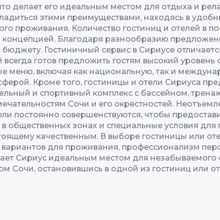
 что делает его идеальным местом для отдыха и рел
ладиться этими преимуществами, находясь в удоб
 проживания. Количество гостиниц и отелей в пос
и концепцией. Благодаря разнообразию предложен
 бюджету. Гостиничный сервис в Сириусе отличаетс
всегда готов предложить гостям высокий уровень с
 меню, включая как национальную, так и междунар
ферой. Кроме того, гостиницы и отели Сириуса пре
тельный и спортивный комплекс с бассейном, трена
ечательностям Сочи и его окрестностей. Неотъемл
ели постоянно совершенствуются, чтобы предостав
 в общественных зонах и специальные условия для
тоящему качественным. В выборе гостиницы или от
 вариантов для проживания, профессионализм пер
елает Сириус идеальным местом для незабываемого
ом Сочи, остановившись в одной из гостиниц или от