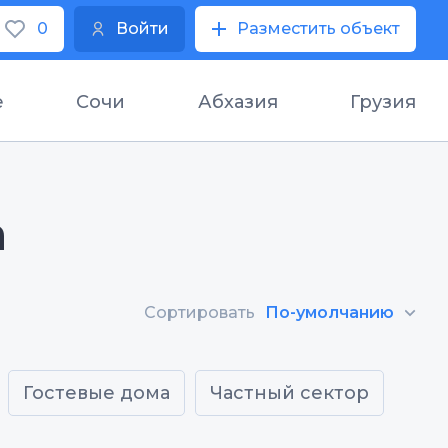
0
Войти
Разместить объект
е
Сочи
Абхазия
Грузия
а
Сортировать
По-умолчанию
Гостевые дома
Частный сектор