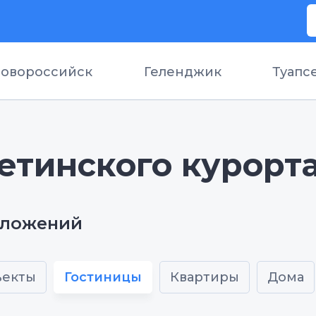
овороссийск
Геленджик
Туапс
етинского курорт
дложений
ъекты
Гостиницы
Квартиры
Дома