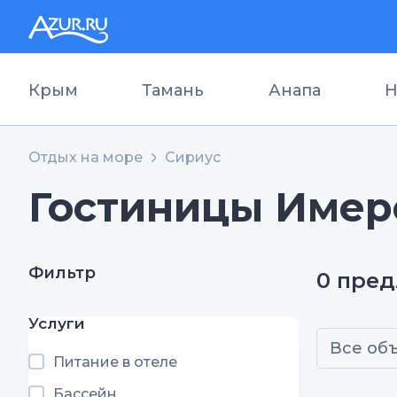
Крым
Тамань
Анапа
Н
Отдых на море
Сириус
Гостиницы Имер
Фильтр
0 пре
Услуги
Все об
Питание в отеле
Бассейн