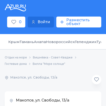
Разместить
0
Войти
объект
Крым
Тамань
Анапа
Новороссийск
Геленджик
Туап
Отдых на море
Вишнёвка - Совет-Квадже
Гостевые дома
Вилла "Море солнце"
Макопсе, ул. Свободы, 13/а
Макопсе, ул. Свободы, 13/а