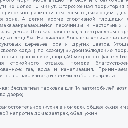
рного моря. Море видно из окон и с балконов 
ти не более 10 минут. Огороженная территория в
 привольно разместиться всем отдыхающим. Для
ая зона. А детям, кроме спортивной площадки с
амака,закрывающейся песочницы и настольных и
ся во дворе. Детская площадка, в центральном парк
нутах ходьбы. На участке большое количество в
фруктовых деревьев, роз и других цветов. Угощ
своего сада ( по сезону).Видеонаблюдение терр
латная парковка вне двора,40 метров по фасаду.Тих
я спокойного отдыха. Номера благоустрое
зованное: газ, вода и канализация. Принимаем
 (по согласованию) и детьми любого возраста.
нка:
бесплатная парковка для 14 автомобилей возл
 во дворе).
самостоятельное (кухня в номере), общая кухня име
вой напротив дома: завтрак, обед, ужин.