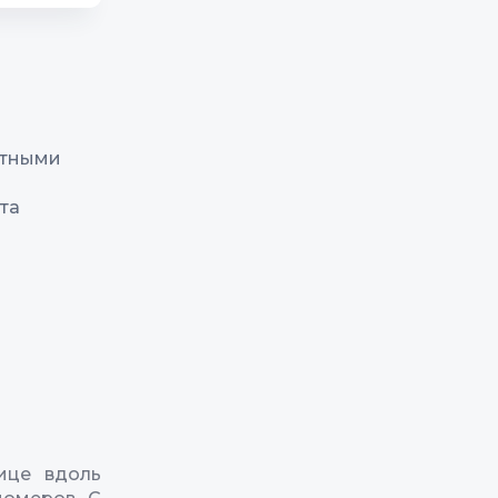
отными
та
ице вдоль