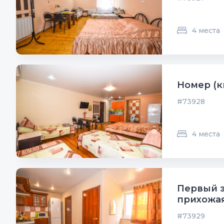
4 места
Номер (к
#73928
4 места
Первый э
прихожая
#73929