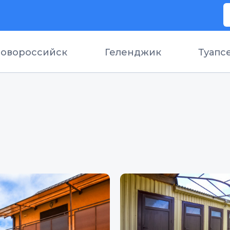
овороссийск
Геленджик
Туапс