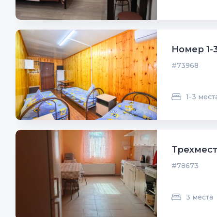
Номер 1-
#73968
1-3 мест
Трехмес
#78673
3 места