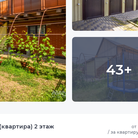
43+
(квартира) 2 этаж
от
/ за квартир