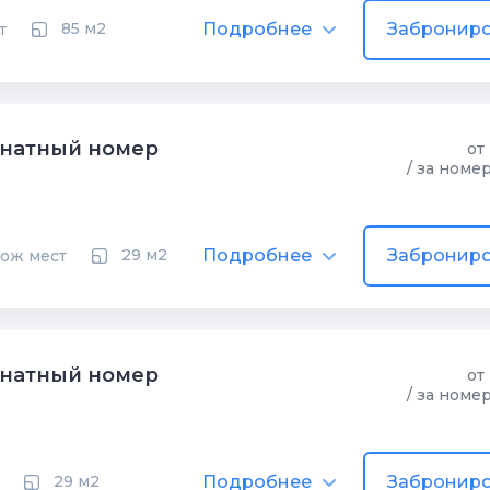
Подробнее
Заброниро
85 м2
т
натный номер
от
/ за номе
Подробнее
Заброниро
29 м2
мож мест
натный номер
от
/ за номе
Подробнее
Заброниро
29 м2