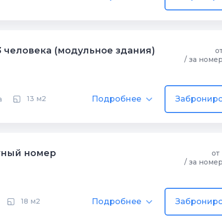
3 человека (модульное здания)
о
/ за номе
Подробнее
Заброниро
13 м2
а
тный номер
от
/ за номе
Подробнее
Заброниро
18 м2