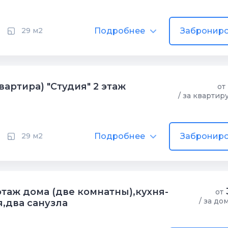
Подробнее
Заброниро
29 м2
вартира) "Cтудия" 2 этаж
от
/ за квартир
Подробнее
Заброниро
29 м2
таж дома (две комнатны),кухня-
от
/ за до
,два санузла