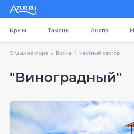
Крым
Тамань
Анапа
Н
Отдых на море
Волна
Частный сектор
"Виноградный"