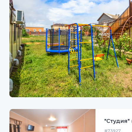
"Cтудия" 
#73927