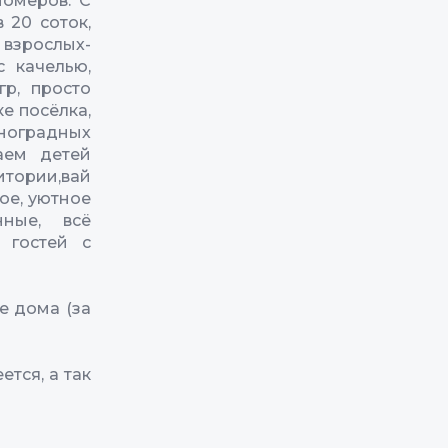
номеров. С
 20 соток,
 взрослых-
 качелью,
гр, просто
е посёлка,
иноградных
аем детей
итории,вай
ое, уютное
нные, всё
 гостей с
е дома (за
ется, а так