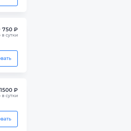
750 ₽
т
р в сутки
вать
1500 ₽
р в сутки
вать