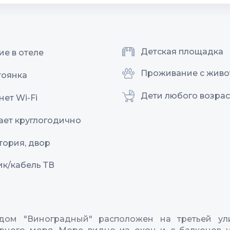
Детская площадка
ие в отеле
Проживание с жив
тоянка
Дети любого возрас
ет Wi-Fi
ает круглогодично
тория, двор
ик/кабель ТВ
 дом "Виноградный" расположен на третьей ул