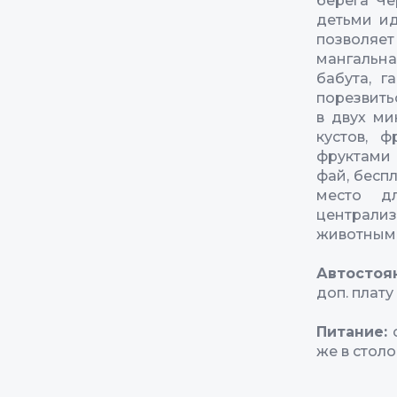
берега Чё
детьми ид
позволяет
мангальн
бабута, г
порезвить
в двух ми
кустов, 
фруктами 
фай, бесп
место дл
централи
животными
Автостоя
доп. плату
Питание:
же в столо