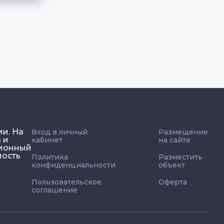
ии. На
Вход в личный
Размещение
 и
кабинет
на сайте
ционный
мость
Политика
Разместить
конфиденциальности
объект
Пользовательское
Оферта
соглашение