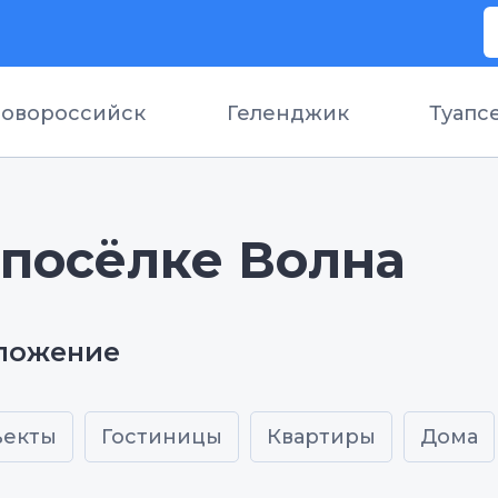
овороссийск
Геленджик
Туапс
 посёлке Волна
дложение
ъекты
Гостиницы
Квартиры
Дома