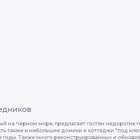
редников
й на Чёрном море, предлагает гостям недорогие го
ь также и небольшие домики и коттеджи "под ключ"
е годы. Также много реконструированных и обновл