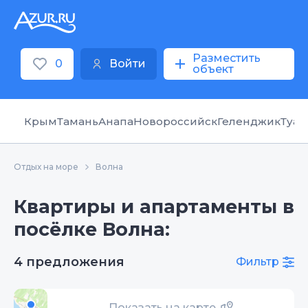
Разместить
0
Войти
объект
Крым
Тамань
Анапа
Новороссийск
Геленджик
Туап
Отдых на море
Волна
Квартиры и апартаменты в
посёлке Волна:
4 предложения
Фильтр
Показать на карте