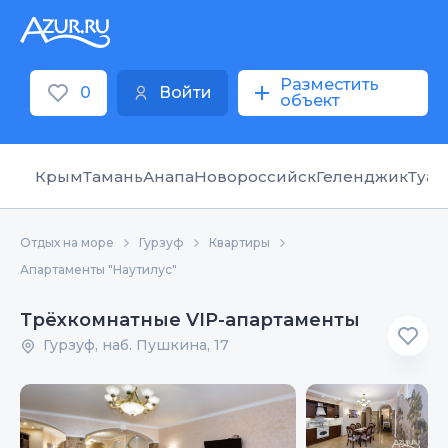
Разместить
0
Войти
объект
Крым
Тамань
Анапа
Новороссийск
Геленджик
Туап
Отдых на море
Гурзуф
Квартиры
Апартаменты "Наутилус"
Трёхкомнатные VIP-апартаменты
Гурзуф, наб. Пушкина, 17