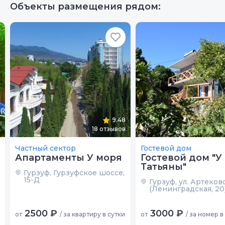
Объекты размещения рядом:
9.48
18
отзывов
12
Частный сектор
Гостевой дом
Апартаменты У моря
Гостевой дом "У
Татьяны"
Гурзуф, Гурзуфское шоссе,
15-Д
Гурзуф, ул. Артековс
(Ленинградская, 20
2500 ₽
3000 ₽
от
/ за квартиру в сутки
от
/ за номер в