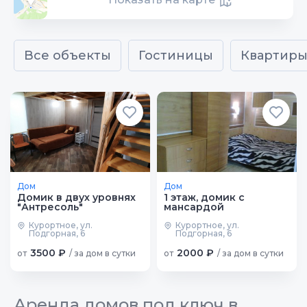
Все объекты
Гостиницы
Квартир
Дом
Дом
Домик в двух уровнях
1 этаж, домик с
"Антресоль"
мансардой
Курортное, ул.
Курортное, ул.
Подгорная, 6
Подгорная, 6
3500 ₽
2000 ₽
от
/ за дом в сутки
от
/ за дом в сутки
Аренда домов под ключ в