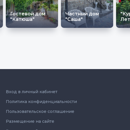
Гостевой дом
Частный дом
"Ку
"Катюша"
"Саша"
Лет
Вход в личный кабинет
Политика конфиденциальности
Пользовательское соглашение
Размещение на сайте