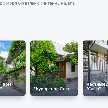
е до моря буквально считанные шаги.
й дом
Частный 
"
"Курортное Лето"
"Саша"