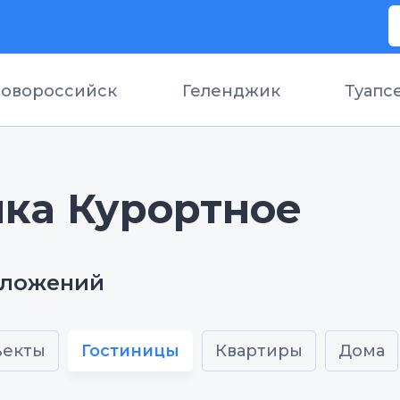
овороссийск
Геленджик
Туапс
лка Курортное
дложений
ъекты
Гостиницы
Квартиры
Дома