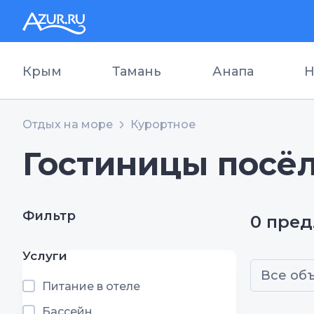
Крым
Тамань
Анапа
Н
Отдых на море
Курортное
Гостиницы посё
Фильтр
0 пре
Услуги
Все об
Питание в отеле
Бассейн