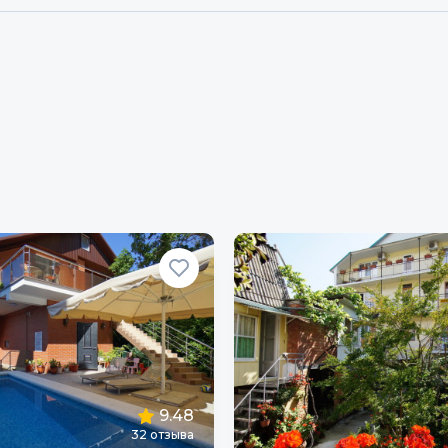
9.48
32
отзыва