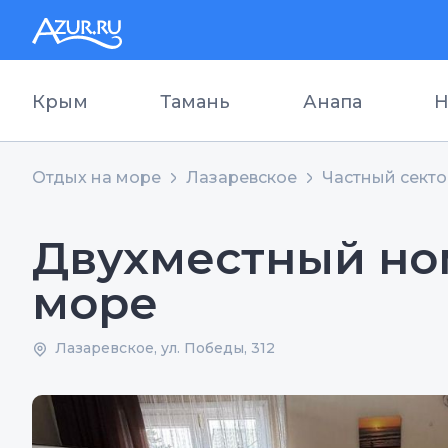
Крым
Тамань
Анапа
Н
Отдых на море
Лазаревское
Частный сект
Двухместный но
море
Лазаревское, ул. Победы, 312