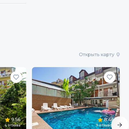
Открыть карту
9.56
8.46
4
отзыва
9
отзывов