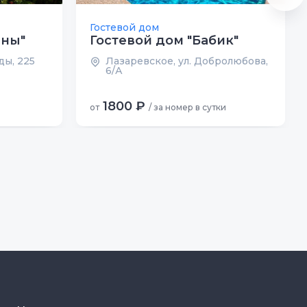
Гостевой дом
нны"
Гостевой дом "Бабик"
ды, 225
Лазаревское, ул. Добролюбова,
6/А
1800 ₽
от
/ за номер в сутки