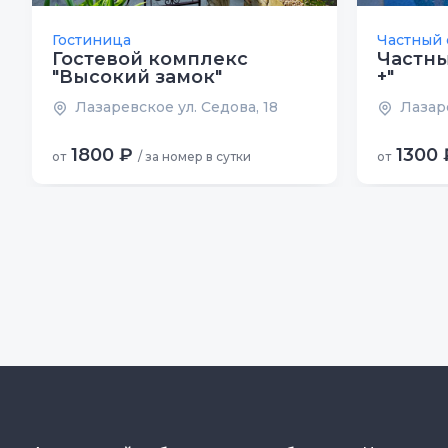
Гостиница
Частный 
Гостевой комплекс
Частны
"Высокий замок"
+"
Лазаревское ул. Седова, 18
Лазаре
1800 ₽
1300 
от
/ за номер в сутки
от