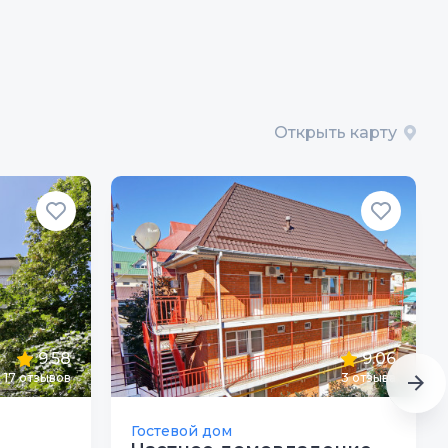
Открыть карту
9.58
9.06
17
отзывов
3
отзыва
Гостевой дом