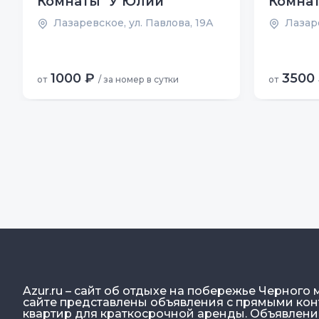
Комнаты "У Юлии"
Комнат
Лазаревское, ул. Павлова, 19А
Лазаре
1000 ₽
3500
от
/ за номер в сутки
от
Azur.ru – сайт об отдыхе на побережье Черного 
сайте представлены объявления с прямыми конт
квартир для краткосрочной аренды. Объявлен