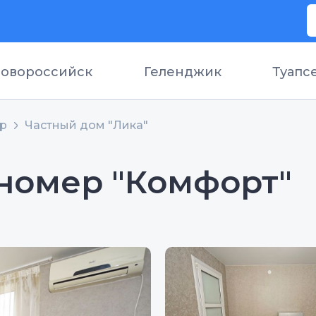
овороссийск
Геленджик
Туапс
ор
Частный дом "Лика"
номер "Комфорт"