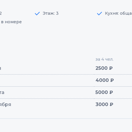
2
Этаж: 3
Кухня: обща
: в номере
за 4 чел.
я
2500 ₽
4000 ₽
ста
5000 ₽
тября
3000 ₽