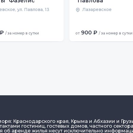
ы "Фазелис"
"Павлова"
вское, ул. Павлова, 13
Лазаревское
 ₽
900 ₽
/ за номер в сутки
от
/ за номер в сутки
моря: Краснодарского края, Крыма и Абхазии и Груз
актами гостиниц, гостевых домов, частного сектора
ия об аренде жилья несут исключительно информа