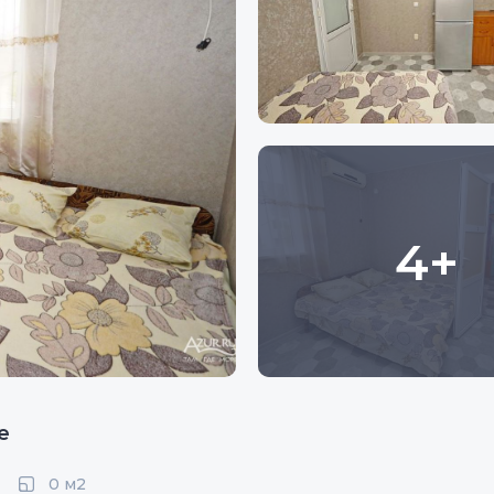
4+
е
0 м2