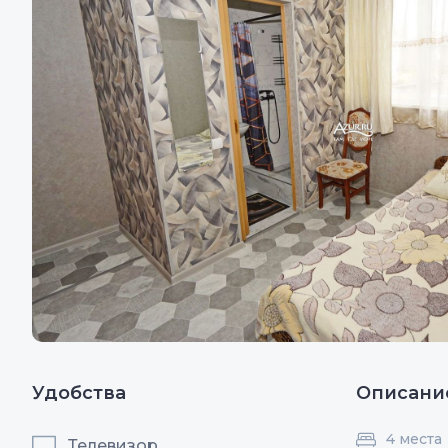
Удобства
Описани
4 места
Телевизор