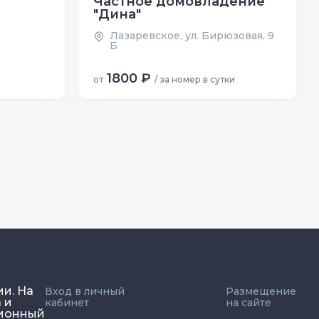
Частное домовладение
"Дина"
Лазаревское, ул. Бирюзовая, 9
Б
1800 ₽
от
/ за номер в сутки
ии. На
Вход в личный
Размещение
 и
кабинет
на сайте
ционный