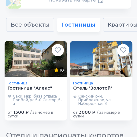
Все объекты
Гостиницы
Квартир
10
Гостиница
Гостиница
Гостиница "Алекс"
Отель "Золотой"
Саки, мкр. база отдыха
Сакский р-н,
Прибой, ул 5-й Сектор, 5-
Прибрежное, ул.
а
Набережная, 6
1300 ₽
3000 ₽
от
/ за номер в
от
/ за номер в
сутки
сутки
Отели и пансионаты курортов