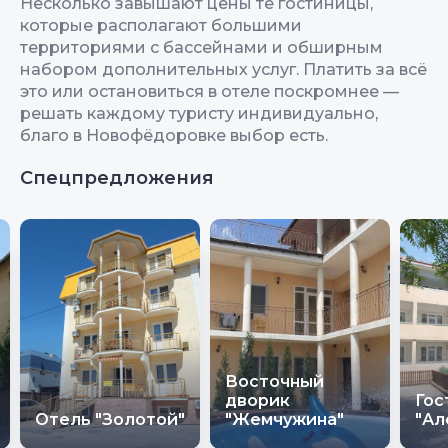
Несколько завышают цены те гостиницы,
которые располагают большими
территориями с бассейнами и обширным
набором дополнительных услуг. Платить за всё
это или остановиться в отеле поскромнее —
решать каждому туристу индивидуально,
благо в Новофёдоровке выбор есть.
Спецпредложения
Восточный
дворик
Гос
Отель "Золотой"
"Жемчужина"
"Ал